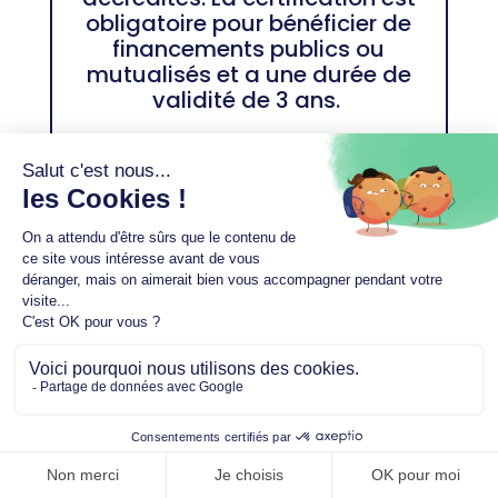
obligatoire pour bénéficier de
financements publics ou
mutualisés et a une durée de
validité de 3 ans.
La certification obligatoire des
PSDM (Prestataires de
Services et Distributeurs de
Matériel) est spécifique au
métier et couvre tous les
champs d’activité.
Elle vise avant tout, comme
Besoin d'aide ?
toute démarche de
certification, à
2
l’amélioration de la qualité /
sécurité des prestations
apportées aux patients.