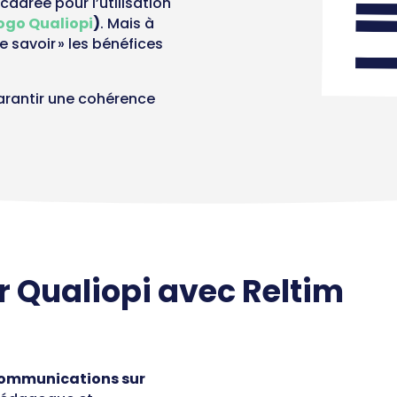
adrée pour l’utilisation
ogo Qualiopi
)
. Mais à
re savoir » les bénéfices
arantir une cohérence
Qualiopi avec Reltim
communications sur