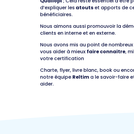
Qualiopi
; Cela reste essentiel d’être
d’expliquer les
atouts
et apports de c
bénéficiaires.
Nous aimons aussi promouvoir la dé
clients en interne et en externe.
Nous avons mis au point de nombreux
vous aider à mieux
faire connaitre
, m
votre certification
Charte, flyer, livre blanc, book ou enc
notre équipe
Reltim
a le savoir-faire e
aider.